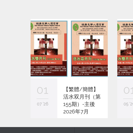
01
0
【繁體/簡體】
活水双月刊（第
155期）-主後
07 '26
05 '2
2026年7月