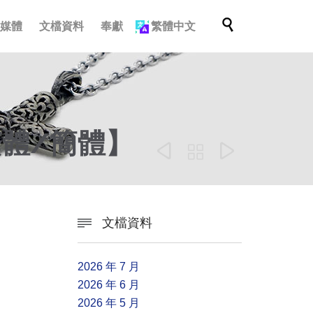
跳

多媒體
文檔資料
奉獻
繁體中文
轉
至
內
容
繁體/簡體】



文檔資料

2026 年 7 月
2026 年 6 月
2026 年 5 月