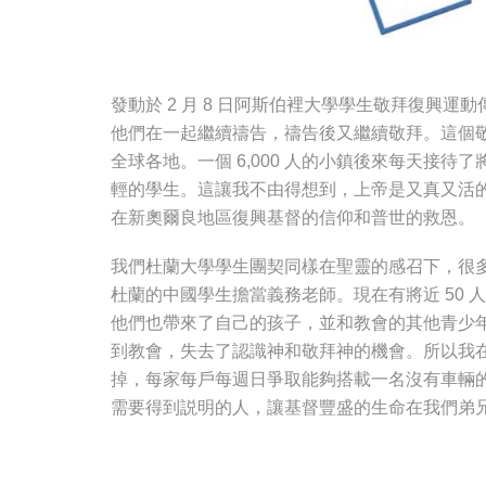
發動於 2 月 8 日阿斯伯裡大學學生敬拜復興
他們在一起繼續禱告，禱告後又繼續敬拜。這個敬
全球各地。一個 6,000 人的小鎮後來每天接待
輕的學生。這讓我不由得想到，上帝是又真又活
在新奧爾良地區復興基督的信仰和普世的救恩。
我們杜蘭大學學生團契同樣在聖靈的感召下，很多
杜蘭的中國學生擔當義務老師。現在有將近 50
他們也帶來了自己的孩子，並和教會的其他青少
到教會，失去了認識神和敬拜神的機會。所以我
掉，每家每戶每週日爭取能夠搭載一名沒有車輛
需要得到説明的人，讓基督豐盛的生命在我們弟