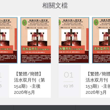
相關文檔
1
01
【繁體/簡體】
【繁體/簡
活水双月刊（第
活水双月刊
154期）-主後
153期）-主
6
03 '26
2026年5月
2026年3月