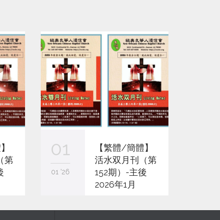
01
01
體】
【繁體/簡體】
（第
活水双月刊（第
後
152期）-主後
01 '26
11 '25
2026年1月