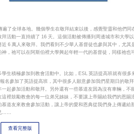
運動傳遍了全球各地。幾個學生在敬拜結束以後，感覺聖靈和他們同
拜活動一直持續了 16 天。這個活動被傳播到周邊城市和大學
了將近 6 萬人來敬拜。我們看到不少華人基督徒也參與其中，尤其
的神，祂可以在阿斯伯裡大學興起年輕一代的基督徒，同樣祂也
學生積極參加到教會活動中。比如，ESL 英語提高班就有很多
 人報名參加了英語提高班，其中很多人願意參加我們星期日的敬
年一起參加活動和敬拜。另外還有一些慕道友因為沒有車輛，不
在這裡鼓勵教會的每一位弟兄姊妹，不要讓上帝賜給我們的恩賜
的慕道友來教會參加活動，讓上帝的愛和恩典從我們身上傳遞給
兄……
查看完整版